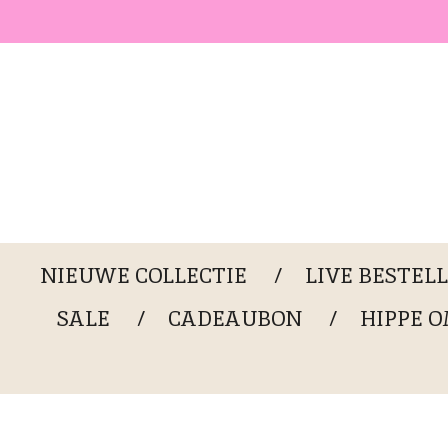
Ga
direct
naar
de
hoofdinhoud
NIEUWE COLLECTIE
LIVE BESTEL
SALE
CADEAUBON
HIPPE 