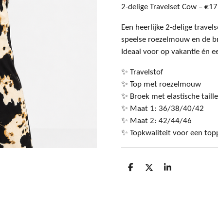
2-delige Travelset Cow – €17
Een heerlijke 2-delige travel
speelse roezelmouw en de br
Ideaal voor op vakantie én e
✨ Travelstof
✨ Top met roezelmouw
✨ Broek met elastische taille
✨ Maat 1: 36/38/40/42
✨ Maat 2: 42/44/46
✨ Topkwaliteit voor een topp
D
D
S
e
e
h
l
e
a
e
l
r
n
e