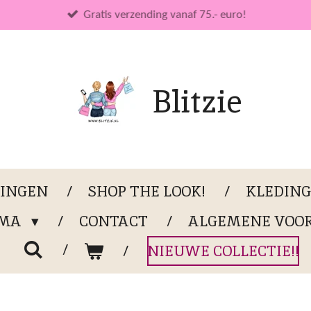
Gratis verzending vanaf 75.- euro!
Blitzie
LINGEN
SHOP THE LOOK!
KLEDIN
OMA
CONTACT
ALGEMENE VOO
NIEUWE COLLECTIE!!