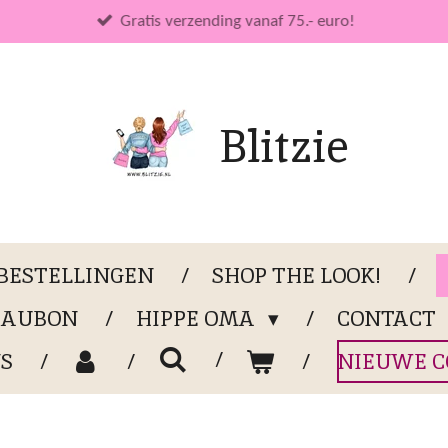
Gratis verzending vanaf 75.- euro!
Blitzie
 BESTELLINGEN
SHOP THE LOOK!
EAUBON
HIPPE OMA
CONTACT
S
NIEUWE CO