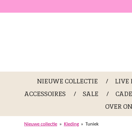
Ga
direct
naar
de
hoofdinhoud
NIEUWE COLLECTIE
LIVE
ACCESSOIRES
SALE
CAD
OVER ON
Nieuwe collectie
»
Kleding
»
Tuniek