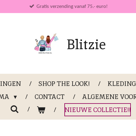
Gratis verzending vanaf 75.- euro!
Blitzie
LINGEN
SHOP THE LOOK!
KLEDIN
OMA
CONTACT
ALGEMENE VOO
NIEUWE COLLECTIE!!