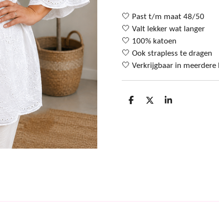
🤍 Past t/m maat 48/50
🤍 Valt lekker wat langer
🤍 100% katoen
🤍 Ook strapless te dragen
🤍 Verkrijgbaar in meerdere 
D
D
S
e
e
h
l
e
a
e
l
r
n
e