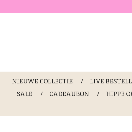
Ga
direct
naar
de
hoofdinhoud
NIEUWE COLLECTIE
LIVE BESTEL
SALE
CADEAUBON
HIPPE 