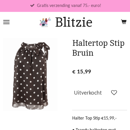
Ga
Gratis verzending vanaf 75.- euro!
direct
Blitzie
naar
de
hoofdinhoud
Haltertop Stip
Bruin
€ 15,99
Uitverkocht
Halter Top Stip €15,99,-