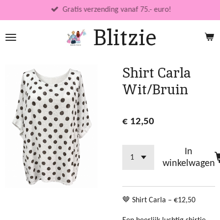
Ga
Gratis verzending vanaf 75.- euro!
direct
Blitzie
naar
de
hoofdinhoud
Shirt Carla
Wit/Bruin
€ 12,50
In
winkelwagen
🤎 Shirt Carla – €12,50