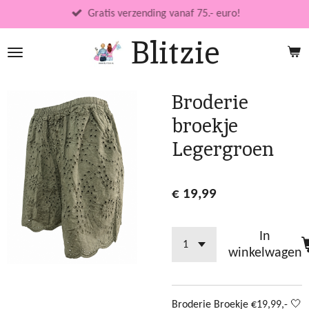
Ga
Gratis verzending vanaf 75.- euro!
direct
Blitzie
naar
de
hoofdinhoud
Broderie
broekje
Legergroen
€ 19,99
In
winkelwagen
Broderie Broekje €19,99,- 🤍