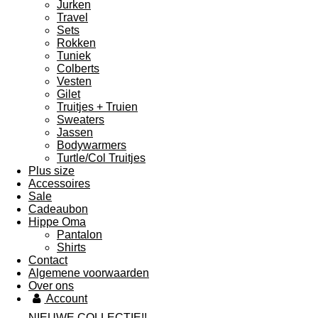
Jurken
Travel
Sets
Rokken
Tuniek
Colberts
Vesten
Gilet
Truitjes + Truien
Sweaters
Jassen
Bodywarmers
Turtle/Col Truitjes
Plus size
Accessoires
Sale
Cadeaubon
Hippe Oma
Pantalon
Shirts
Contact
Algemene voorwaarden
Over ons
Account
NIEUWE COLLECTIE!!