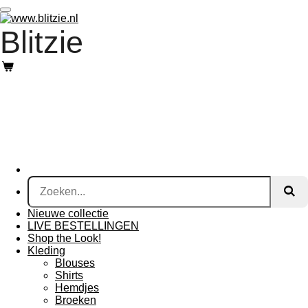
Ga
direct
Blitzie
naar
de
hoofdinhoud
Nieuwe collectie
LIVE BESTELLINGEN
Shop the Look!
Kleding
Blouses
Shirts
Hemdjes
Broeken