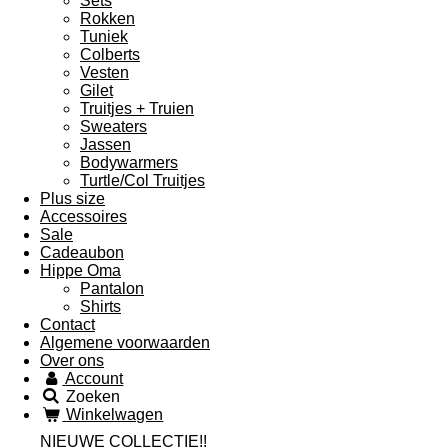
Sets
Rokken
Tuniek
Colberts
Vesten
Gilet
Truitjes + Truien
Sweaters
Jassen
Bodywarmers
Turtle/Col Truitjes
Plus size
Accessoires
Sale
Cadeaubon
Hippe Oma
Pantalon
Shirts
Contact
Algemene voorwaarden
Over ons
Account
Zoeken
Winkelwagen
NIEUWE COLLECTIE!!