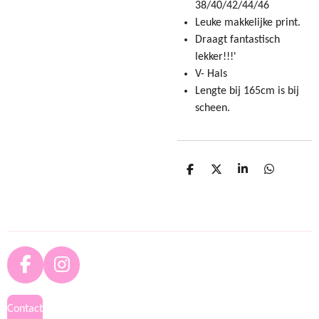
38/40/42/44/46
Leuke makkelijke print.
Draagt fantastisch
lekker!!!'
V- Hals
Lengte bij 165cm is bij
scheen.
D
D
S
D
e
e
h
e
l
e
a
l
e
l
r
e
n
e
n
F
I
a
n
c
s
Contact