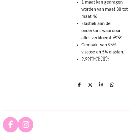
1 maat kan gedragen
worden van maat 38 tot
maat 46.
Elastiek aan de
onderkant waardoor
alles verbloemt 🌸🌸
Gemaakt van 95%
viscose en 5% elastan.
9,99💥💥💥💥
D
D
S
D
e
e
h
e
l
e
a
l
e
l
r
e
n
e
n
F
I