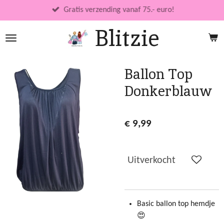
Ga
Gratis verzending vanaf 75.- euro!
direct
Blitzie
naar
de
hoofdinhoud
Ballon Top
Donkerblauw
€ 9,99
Uitverkocht
Basic ballon top hemdje
😍