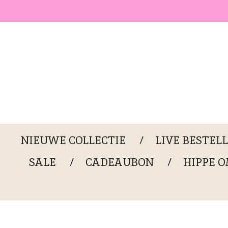
Ga
direct
naar
de
hoofdinhoud
NIEUWE COLLECTIE
LIVE BESTEL
SALE
CADEAUBON
HIPPE 