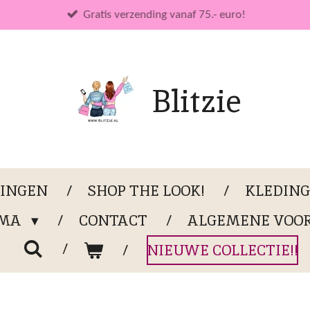
Gratis verzending vanaf 75.- euro!
Blitzie
LINGEN
SHOP THE LOOK!
KLEDIN
OMA
CONTACT
ALGEMENE VOO
NIEUWE COLLECTIE!!