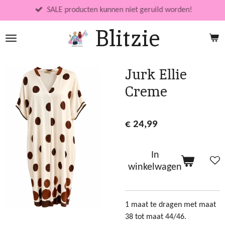
Ga
SALE producten kunnen niet geruild worden!
direct
Blitzie
naar
de
hoofdinhoud
Jurk Ellie
Creme
€ 24,99
In
winkelwagen
1 maat te dragen met maat
38 tot maat 44/46.