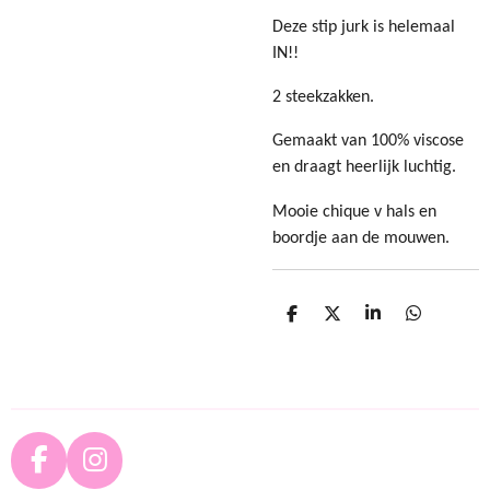
Deze stip jurk is helemaal
IN!!
2 steekzakken.
Gemaakt van 100% viscose
en draagt heerlijk luchtig.
Mooie chique v hals en
boordje aan de mouwen.
D
D
S
D
e
e
h
e
l
e
a
l
e
l
r
e
n
e
n
F
I