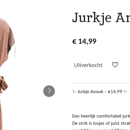
Jurkje A
€ 14,99
Uitverkocht
✨
Jurkje Anouk – €14,99
✨
Een heerlijk comfortabel jurk
De strik is losjes of juist s