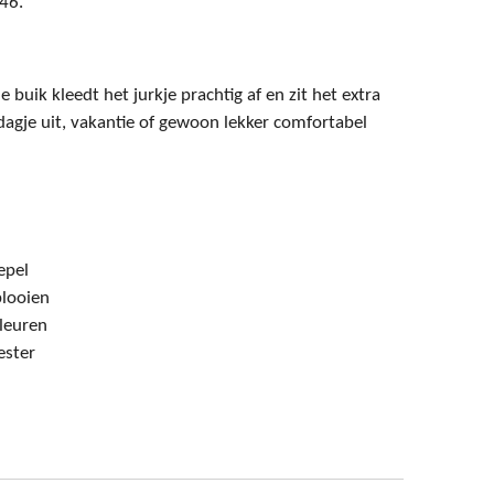
46.
buik kleedt het jurkje prachtig af en zit het extra
 dagje uit, vakantie of gewoon lekker comfortabel
epel
looien
kleuren
ester