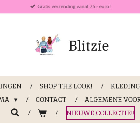
Gratis verzending vanaf 75.- euro!
Blitzie
LINGEN
SHOP THE LOOK!
KLEDIN
OMA
CONTACT
ALGEMENE VOO
NIEUWE COLLECTIE!!