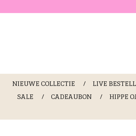
Ga
direct
naar
de
hoofdinhoud
NIEUWE COLLECTIE
LIVE BESTEL
SALE
CADEAUBON
HIPPE 