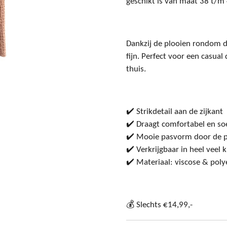
geschikt is van maat 38 t/m 
Dankzij de plooien rondom de 
fijn. Perfect voor een casual
thuis.
✔️ Strikdetail aan de zijkant
✔️ Draagt comfortabel en so
✔️ Mooie pasvorm door de p
✔️ Verkrijgbaar in heel veel 
✔️ Materiaal: viscose & poly
💰 Slechts €14,99,-