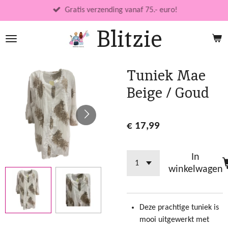
Ga
Gratis verzending vanaf 75.- euro!
direct
Blitzie
naar
de
hoofdinhoud
Tuniek Mae
Beige / Goud
€ 17,99
In
winkelwagen
Deze prachtige tuniek is
mooi uitgewerkt met