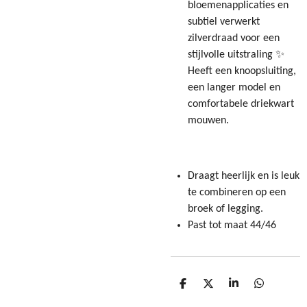
bloemenapplicaties en
subtiel verwerkt
zilverdraad voor een
stijlvolle uitstraling ✨
Heeft een knoopsluiting,
een langer model en
comfortabele driekwart
mouwen.
Draagt heerlijk en is leuk
te combineren op een
broek of legging.
Past tot maat 44/46
D
D
S
D
e
e
h
e