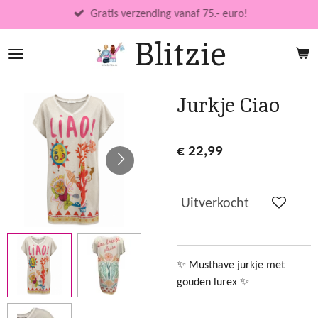
Ga
Gratis verzending vanaf 75.- euro!
direct
Blitzie
naar
de
hoofdinhoud
Jurkje Ciao
€ 22,99
Uitverkocht
✨ Musthave jurkje met
gouden lurex ✨