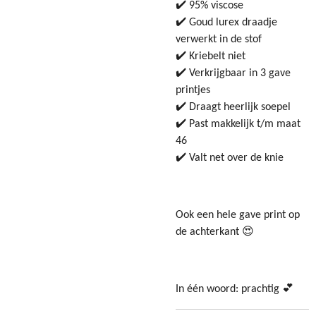
✔️ 95% viscose
✔️ Goud lurex draadje
verwerkt in de stof
✔️ Kriebelt niet
✔️ Verkrijgbaar in 3 gave
printjes
✔️ Draagt heerlijk soepel
✔️ Past makkelijk t/m maat
46
✔️ Valt net over de knie
Ook een hele gave print op
de achterkant 😍
In één woord: prachtig 💕