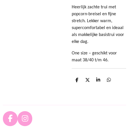
Heerlijk zachte trui met
popcorn-breisel en fijne
stretch. Lekker warm,
supercomfortabel en ideaal
als makkelijke basistrui voor
elke dag.
One size – geschikt voor
maat 38/40 t/m 46.
D
D
S
D
e
e
h
e
l
e
a
l
e
l
r
e
n
e
n
F
I
a
n