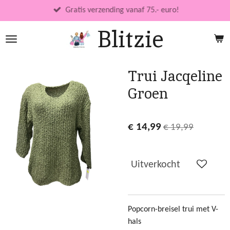
Ga
Gratis verzending vanaf 75.- euro!
direct
Blitzie
naar
de
hoofdinhoud
Trui Jacqeline
Groen
€ 14,99
€ 19,99
Uitverkocht
Popcorn-breisel trui met V-
hals