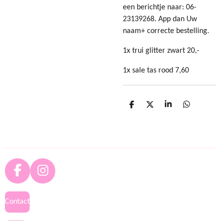
een berichtje naar: 06-
23139268. App dan Uw
naam+ correcte bestelling.
1x trui glitter zwart 20,-
1x sale tas rood 7,60
D
D
S
D
e
e
h
e
l
e
a
l
e
l
r
e
n
e
n
F
I
a
n
c
s
Contact
e
t