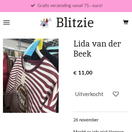
Ga
Gratis verzending vanaf 75.- euro!
direct
Blitzie
naar
de
hoofdinhoud
Lida van der
Beek
€ 11,00
Uitverkocht
26 november