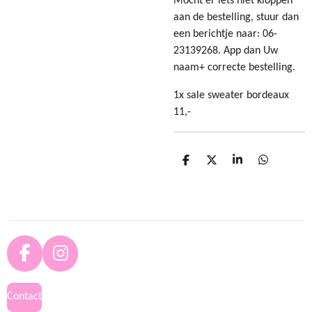
Mocht er iets niet kloppen
aan de bestelling, stuur dan
een berichtje naar: 06-
23139268. App dan Uw
naam+ correcte bestelling.
1x sale sweater bordeaux
11,-
D
D
S
D
e
e
h
e
l
e
a
l
e
l
r
e
n
e
n
F
I
a
n
c
s
Contact
e
t