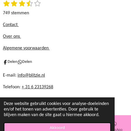
1
2
3
4
5
S
m
R
t
s
s
s
s
s
a
749 stemmen
e
t
t
t
t
t
t
m
e
e
e
e
e
i
Contact
m
r
r
r
r
r
n
e
Over ons
r
r
r
r
n
g
e
e
e
e
:
Algemene voorwaarden
n
n
n
n
3
.
Delen
Delen
5
8
E-mail:
info@blitzie.nl
6
Telefoon:
+ 31 6 23139268
1
1
4
Deze website gebruikt cookies voor analyse-doeleinden
8
en/of het tonen van advertenties. Door gebruik te
blijven maken van de site gaat u hiermee akkoord.
1
9
Akkoord
E-mailadres
Kaart
Instagram
WhatsApp
7