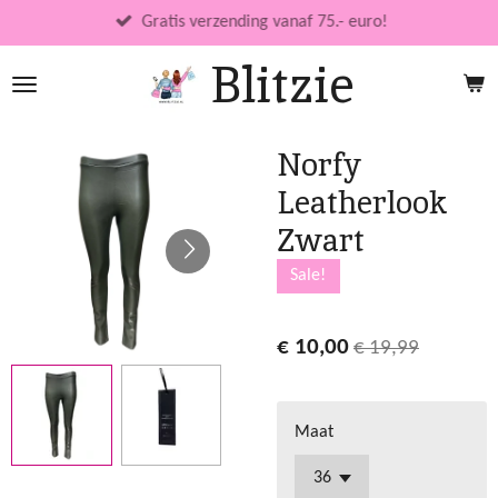
Ga
Gratis verzending vanaf 75.- euro!
direct
Blitzie
naar
de
hoofdinhoud
Norfy
Leatherlook
Zwart
Sale!
€ 10,00
€ 19,99
Maat