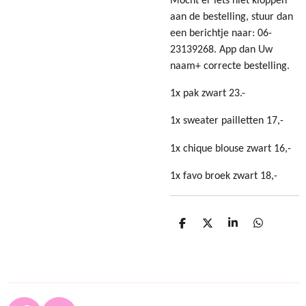
Mocht er iets niet kloppen
aan de bestelling, stuur dan
een berichtje naar: 06-
23139268. App dan Uw
naam+ correcte bestelling.
1x pak zwart 23.-
1x sweater pailletten 17,-
1x chique blouse zwart 16,-
1x favo broek zwart 18,-
D
D
S
D
e
e
h
e
l
e
a
l
e
l
r
e
n
e
n