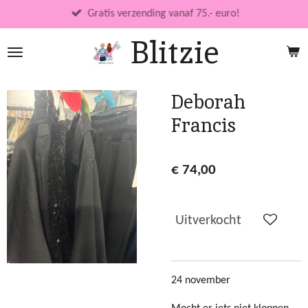
Ga
Gratis verzending vanaf 75.- euro!
direct
Blitzie
naar
de
hoofdinhoud
Deborah
Francis
€ 74,00
Uitverkocht
24 november