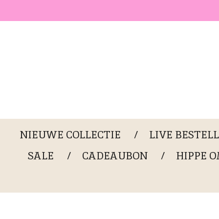
Ga
direct
naar
de
hoofdinhoud
NIEUWE COLLECTIE
LIVE BESTEL
SALE
CADEAUBON
HIPPE 