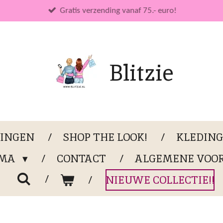
Gratis verzending vanaf 75.- euro!
Blitzie
LINGEN
SHOP THE LOOK!
KLEDIN
OMA
CONTACT
ALGEMENE VOO
NIEUWE COLLECTIE!!