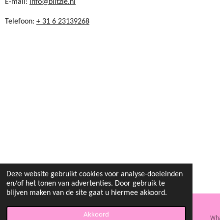
E-mail:
info@blitzie.nl
7
Telefoon:
+ 31 6 23139268
1
3
1
3
6
7
2
9
2
2
s
t
e
Deze website gebruikt cookies voor analyse-doeleinden
r
en/of het tonen van advertenties. Door gebruik te
r
blijven maken van de site gaat u hiermee akkoord.
e
n
Akkoord
E-mailadres
Kaart
Instagram
Wh