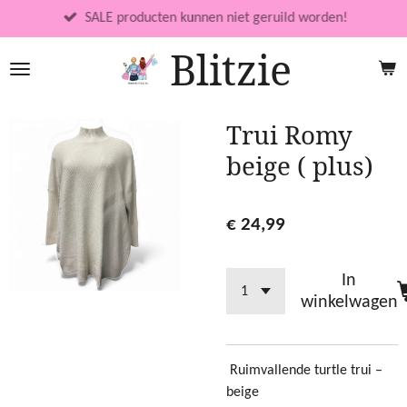
Ga
SALE producten kunnen niet geruild worden!
direct
Blitzie
naar
de
hoofdinhoud
Trui Romy
beige ( plus)
€ 24,99
In
winkelwagen
Ruimvallende turtle trui –
beige