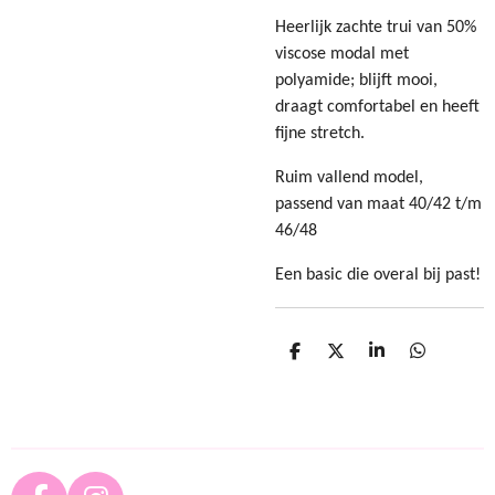
Heerlijk zachte trui van 50%
viscose modal met
polyamide; blijft mooi,
draagt comfortabel en heeft
fijne stretch.
Ruim vallend model,
passend van maat 40/42 t/m
46/48
Een basic die overal bij past!
D
D
S
D
e
e
h
e
l
e
a
l
e
l
r
e
n
e
n