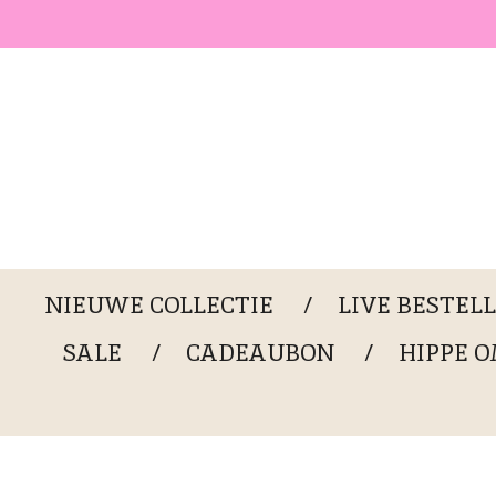
Ga
direct
naar
de
hoofdinhoud
NIEUWE COLLECTIE
LIVE BESTEL
SALE
CADEAUBON
HIPPE 