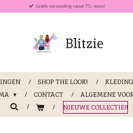
Gratis verzending vanaf 75.- euro!
Blitzie
LINGEN
SHOP THE LOOK!
KLEDIN
OMA
CONTACT
ALGEMENE VOO
NIEUWE COLLECTIE!!