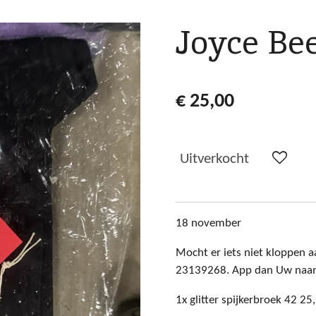
Joyce B
€ 25,00
Uitverkocht
18 november
Mocht er iets niet kloppen aa
23139268. App dan Uw naam+
1x glitter spijkerbroek 42 25,