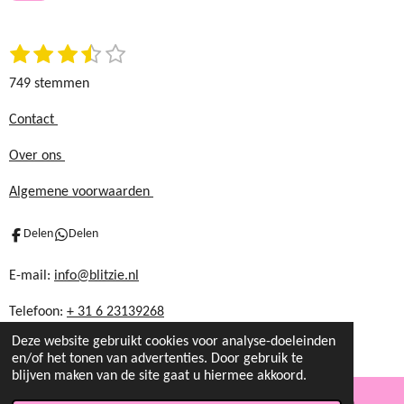
o
r
k
a
1
2
3
4
5
S
m
R
t
s
s
s
s
s
a
749 stemmen
e
t
t
t
t
t
t
m
e
e
e
e
e
i
Contact
m
r
r
r
r
r
n
e
Over ons
r
r
r
r
n
g
e
e
e
e
:
Algemene voorwaarden
n
n
n
n
3
.
Delen
Delen
5
8
E-mail:
info@blitzie.nl
6
Telefoon:
+ 31 6 23139268
1
1
Deze website gebruikt cookies voor analyse-doeleinden
4
en/of het tonen van advertenties. Door gebruik te
blijven maken van de site gaat u hiermee akkoord.
8
1