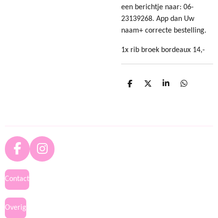
een berichtje naar: 06-
23139268. App dan Uw
naam+ correcte bestelling.
1x rib broek bordeaux 14,-
D
D
S
D
e
e
h
e
l
e
a
l
e
l
r
e
n
e
n
F
I
a
n
c
s
Contact
e
t
b
a
Overig
o
g