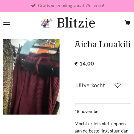
Ga
Gratis verzending vanaf 75.- euro!
direct
Blitzie
naar
de
hoofdinhoud
Aicha Louakili
€ 14,00
Uitverkocht
18 november
Mocht er iets niet kloppen
aan de bestelling, stuur dan