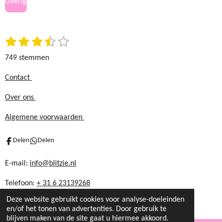
Overig
o
g
o
r
k
a
1
2
3
4
5
S
m
R
t
s
s
s
s
s
a
749 stemmen
e
t
t
t
t
t
t
m
e
e
e
e
e
i
Contact
m
r
r
r
r
r
n
e
Over ons
r
r
r
r
n
g
e
e
e
e
:
Algemene voorwaarden
n
n
n
n
3
.
Delen
Delen
5
8
E-mail:
info@blitzie.nl
6
Telefoon:
+ 31 6 23139268
1
1
Deze website gebruikt cookies voor analyse-doeleinden
4
en/of het tonen van advertenties. Door gebruik te
blijven maken van de site gaat u hiermee akkoord.
8