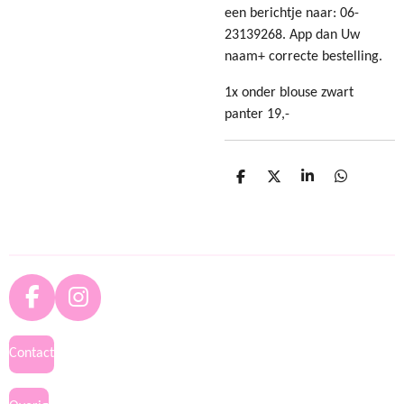
een berichtje naar: 06-
23139268. App dan Uw
naam+ correcte bestelling.
1x onder blouse zwart
panter 19,-
D
D
S
D
e
e
h
e
l
e
a
l
e
l
r
e
n
e
n
F
I
a
n
c
s
Contact
e
t
b
a