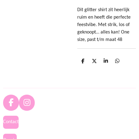
Dit glitter shirt zit heerlijk
ruim en heeft die perfecte
feestvibe. Met strik, los of
geknoopt… alles kan! One
size, past t/m maat 48
D
D
S
D
e
e
h
e
l
e
a
l
e
l
r
e
n
e
n
F
I
a
n
c
s
Contact
e
t
b
a