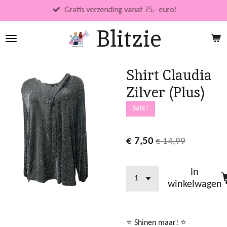
Ga
Gratis verzending vanaf 75.- euro!
direct
Blitzie
naar
de
hoofdinhoud
Shirt Claudia
Zilver (Plus)
Sale!
€ 7,50
€ 14,99
In
winkelwagen
⭐ Shinen maar! ⭐