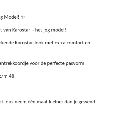
og Model! ✨
 van Karostar – het jog model!
ekende Karostar-look met extra comfort en
aantrekkoordje voor de perfecte pasvorm.
 t/m 48.
oot, dus neem één maat kleiner dan je gewend