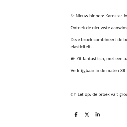
✨ Nieuw binnen: Karostar J
Ontdek de nieuwste aanwinst
Deze broek combineert de b
elasticiteit.
💫 Zit fantastisch, met een 
Verkrijgbaar in de maten 38
👉 Let op: de broek valt gr
D
D
S
e
e
h
l
e
a