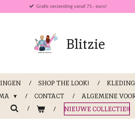
Gratis verzending vanaf 75.- euro!
Blitzie
LINGEN
SHOP THE LOOK!
KLEDIN
OMA
CONTACT
ALGEMENE VOO
NIEUWE COLLECTIE!!