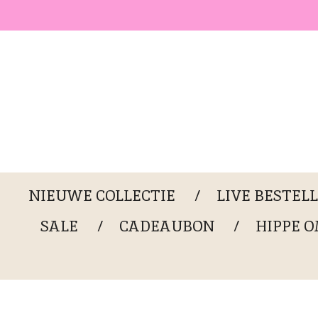
Ga
direct
naar
de
hoofdinhoud
NIEUWE COLLECTIE
LIVE BESTEL
SALE
CADEAUBON
HIPPE 