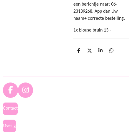
een berichtje naar: 06-
23139268. App dan Uw
naam+ correcte bestelling.
1x blouse bruin 13,-
D
D
S
D
e
e
h
e
l
e
a
l
e
l
r
e
n
e
n
F
I
a
n
c
s
Contact
e
t
b
a
Overig
o
g