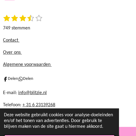
o
r
k
a
1
2
3
4
5
S
m
R
t
s
s
s
s
s
a
749 stemmen
e
t
t
t
t
t
t
m
e
e
e
e
e
i
Contact
m
r
r
r
r
r
n
e
Over ons
r
r
r
r
n
g
e
e
e
e
:
Algemene voorwaarden
n
n
n
n
3
.
Delen
Delen
5
8
E-mail:
info@blitzie.nl
6
Telefoon:
+ 31 6 23139268
1
1
Deze website gebruikt cookies voor analyse-doeleinden
4
en/of het tonen van advertenties. Door gebruik te
blijven maken van de site gaat u hiermee akkoord.
8
1