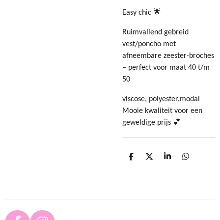
Easy chic 🌟
Ruimvallend gebreid
vest/poncho met
afneembare zeester-broches
– perfect voor maat 40 t/m
50
viscose, polyester,modal
Mooie kwaliteit voor een
geweldige prijs 💕
D
D
S
D
e
e
h
e
l
e
a
l
e
l
r
e
n
e
n