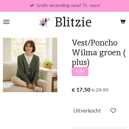
Ga
Gratis verzending vanaf 75.- euro!
direct
Blitzie
naar
de
hoofdinhoud
Vest/Poncho
Wilma groen (
plus)
Actie
€ 17,50
€ 29,99
Uitverkocht