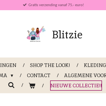
Gratis verzending vanaf 75.- euro!
Blitzie
LINGEN
SHOP THE LOOK!
KLEDIN
OMA
CONTACT
ALGEMENE VOO
NIEUWE COLLECTIE!!