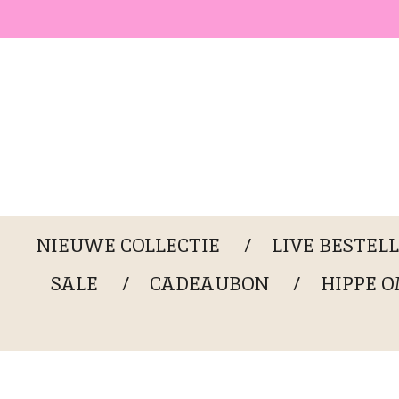
Ga
direct
naar
de
hoofdinhoud
NIEUWE COLLECTIE
LIVE BESTEL
SALE
CADEAUBON
HIPPE 