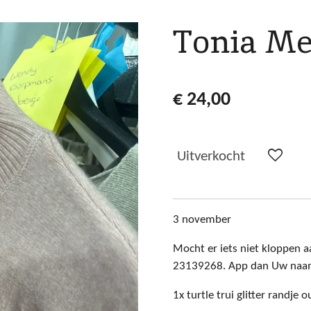
Tonia Me
€ 24,00
Uitverkocht
3 november
Mocht er iets niet kloppen aa
23139268. App dan Uw naam+
1x turtle trui glitter randje 