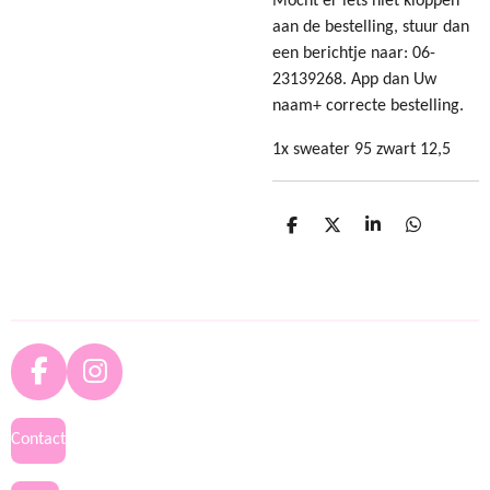
Mocht er iets niet kloppen
aan de bestelling, stuur dan
een berichtje naar: 06-
23139268. App dan Uw
naam+ correcte bestelling.
1x sweater 95 zwart 12,5
D
D
S
D
e
e
h
e
l
e
a
l
e
l
r
e
n
e
n
F
I
a
n
c
s
Contact
e
t
b
a