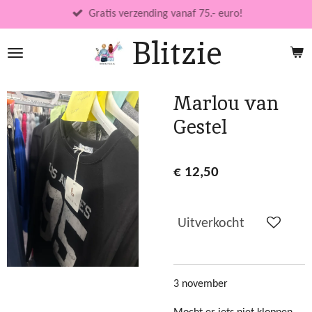
Ga
Gratis verzending vanaf 75.- euro!
direct
Blitzie
naar
de
hoofdinhoud
Marlou van
Gestel
€ 12,50
Uitverkocht
3 november