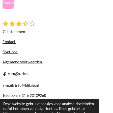
Overig
o
g
o
r
k
a
1
2
3
4
5
S
m
R
t
s
s
s
s
s
a
744 stemmen
e
t
t
t
t
t
t
m
e
e
e
e
e
i
Contact
m
r
r
r
r
r
n
e
Over ons
r
r
r
r
n
g
e
e
e
e
:
Algemene voorwaarden
n
n
n
n
3
.
Delen
Delen
5
8
E-mail:
info@blitzie.nl
7
Telefoon:
+ 31 6 23139268
3
6
Deze website gebruikt cookies voor analyse-doeleinden
5
en/of het tonen van advertenties. Door gebruik te