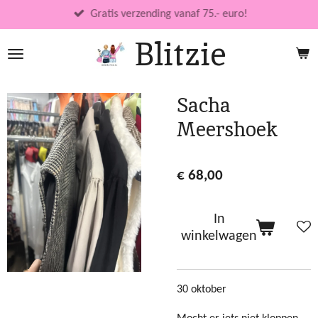
Ga
Gratis verzending vanaf 75.- euro!
direct
Blitzie
naar
de
hoofdinhoud
Sacha
Meershoek
€ 68,00
In
winkelwagen
30 oktober