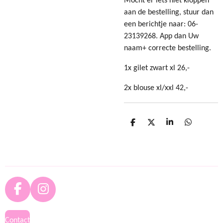
Mocht er iets niet kloppen
aan de bestelling, stuur dan
een berichtje naar: 06-
23139268. App dan Uw
naam+ correcte bestelling.
1x gilet zwart xl 26,-
2x blouse xl/xxl 42,-
D
D
S
D
e
e
h
e
l
e
a
l
e
l
r
e
n
e
n
F
I
a
n
c
s
Contact