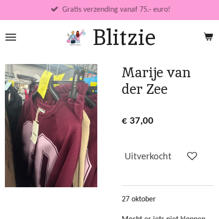
Ga
Gratis verzending vanaf 75.- euro!
direct
Blitzie
naar
de
hoofdinhoud
Marije van
der Zee
€ 37,00
Uitverkocht
27 oktober