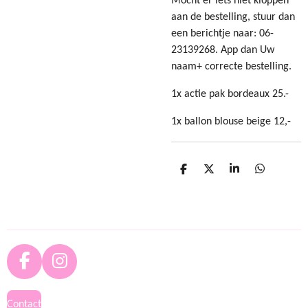
Mocht er iets niet kloppen
aan de bestelling, stuur dan
een berichtje naar: 06-
23139268. App dan Uw
naam+ correcte bestelling.
1x actie pak bordeaux 25.-
1x ballon blouse beige 12,-
D
D
S
D
e
e
h
e
l
e
a
l
e
l
r
e
n
e
n
F
I
a
n
c
s
Contact