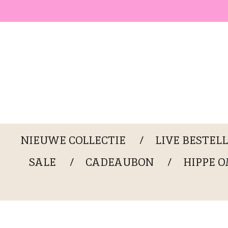
Ga
direct
naar
de
hoofdinhoud
NIEUWE COLLECTIE
LIVE BESTEL
SALE
CADEAUBON
HIPPE 