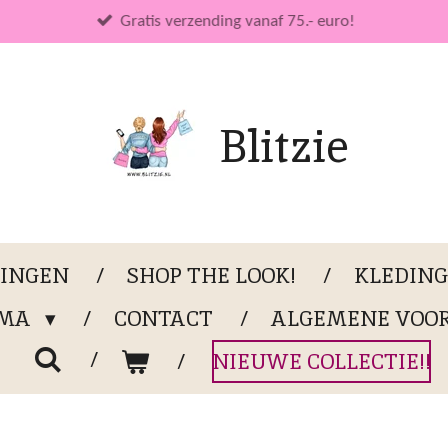
Gratis verzending vanaf 75.- euro!
Blitzie
LINGEN
SHOP THE LOOK!
KLEDIN
OMA
CONTACT
ALGEMENE VOO
NIEUWE COLLECTIE!!