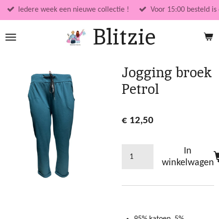
Ga
Iedere week een nieuwe collectie !
Voor 15:00 besteld is
direct
Blitzie
naar
de
hoofdinhoud
Jogging broek
Petrol
€ 12,50
In
winkelwagen