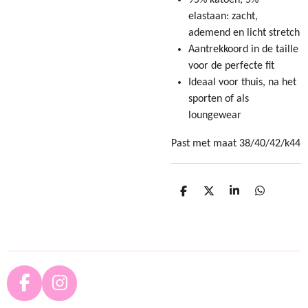
95% katoen, 5%
elastaan: zacht,
ademend en licht stretch
Aantrekkoord in de taille
voor de perfecte fit
Ideaal voor thuis, na het
sporten of als
loungewear
Past met maat 38/40/42/k44
D
D
S
D
e
e
h
e
l
e
a
l
e
l
r
e
n
e
n
F
I
a
n