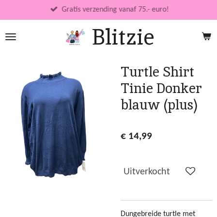
Ga
Gratis verzending vanaf 75.- euro!
direct
Blitzie
naar
de
hoofdinhoud
Turtle Shirt
Tinie Donker
blauw (plus)
€ 14,99
Uitverkocht
Dungebreide turtle met