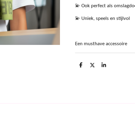
💫 Ook perfect als omslagdo
💫 Uniek, speels en stijlvol
Een musthave accessoire
D
D
S
e
e
h
l
e
a
e
l
r
n
e