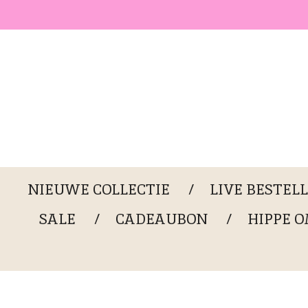
Ga
direct
naar
de
hoofdinhoud
NIEUWE COLLECTIE
LIVE BESTEL
SALE
CADEAUBON
HIPPE 