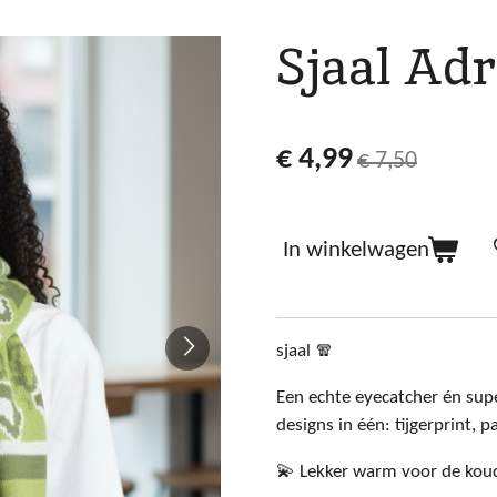
Sjaal Adr
€ 4,99
€ 7,50
In winkelwagen
sjaal 🧣
Een echte eyecatcher én sup
designs in één: tijgerprint, 
💫 Lekker warm voor de kou