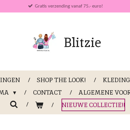
Gratis verzending vanaf 75.- euro!
Blitzie
LINGEN
SHOP THE LOOK!
KLEDIN
OMA
CONTACT
ALGEMENE VOO
NIEUWE COLLECTIE!!