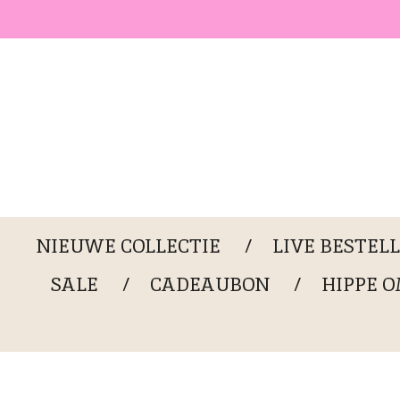
Ga
direct
naar
de
hoofdinhoud
NIEUWE COLLECTIE
LIVE BESTEL
SALE
CADEAUBON
HIPPE 