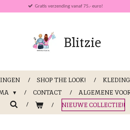
Gratis verzending vanaf 75.- euro!
Blitzie
LINGEN
SHOP THE LOOK!
KLEDIN
OMA
CONTACT
ALGEMENE VOO
NIEUWE COLLECTIE!!