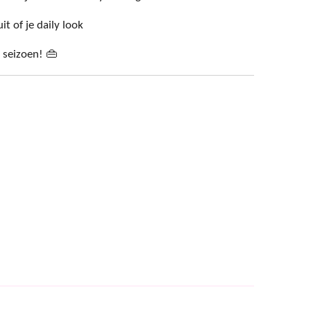
t of je daily look
 seizoen! 👜