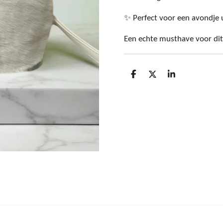
✨ Perfect voor een avondje ui
Een echte musthave voor dit
D
D
S
e
e
h
l
e
a
e
l
r
n
e