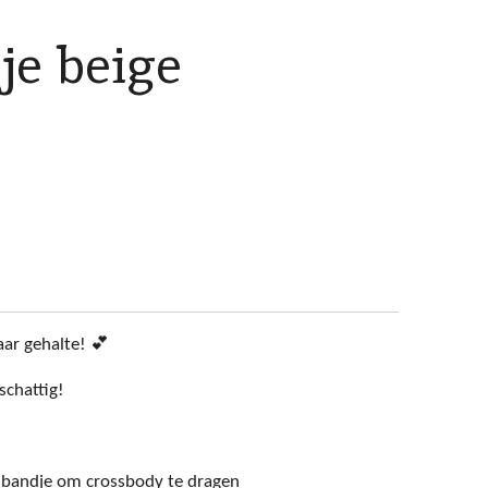
sje beige
baar gehalte! 💕
schattig!
 bandje om crossbody te dragen