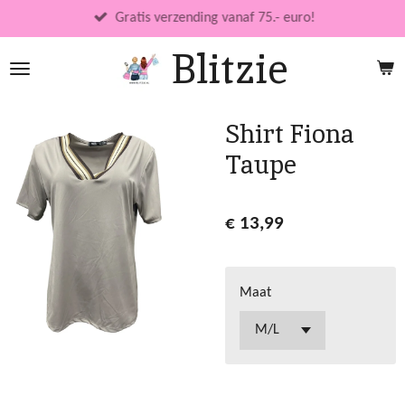
Ga
Gratis verzending vanaf 75.- euro!
direct
Blitzie
naar
de
hoofdinhoud
Shirt Fiona
Taupe
€ 13,99
Maat