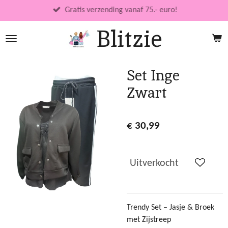
Ga
Gratis verzending vanaf 75.- euro!
direct
Blitzie
naar
de
hoofdinhoud
Set Inge
Zwart
€ 30,99
Uitverkocht
Trendy Set – Jasje & Broek
met Zijstreep