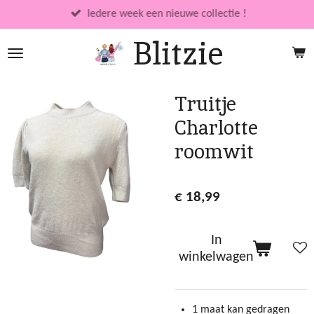
Ga
Iedere week een nieuwe collectie !
direct
Blitzie
naar
de
hoofdinhoud
Truitje
Charlotte
roomwit
€ 18,99
In
winkelwagen
1 maat kan gedragen