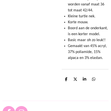
worden vanaf maat 36
tot maat 42/44.
Kleine turtle nek.
Korte mouw.
Boord aan de onderkant,
is een korter model.
Basic maar oh zo leuk!!
Gemaakt van 45% acryl,
37% poliamide, 15%
alpaca en 3% elastan.
D
D
S
D
e
e
h
e
l
e
a
l
e
l
r
e
n
e
n