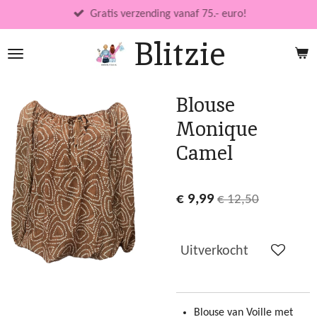
Ga
Gratis verzending vanaf 75.- euro!
direct
Blitzie
naar
de
hoofdinhoud
Blouse
Monique
Camel
€ 9,99
€ 12,50
Uitverkocht
Blouse van Voille met