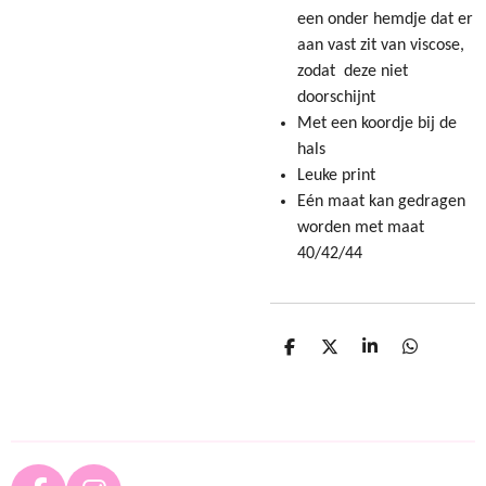
een onder hemdje dat er
aan vast zit van viscose,
zodat deze niet
doorschijnt
Met een koordje bij de
hals
Leuke print
Eén maat kan gedragen
worden met maat
40/42/44
D
D
S
D
e
e
h
e
l
e
a
l
e
l
r
e
n
e
n