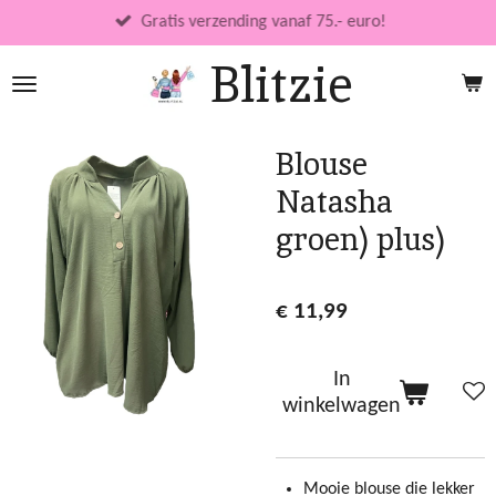
Ga
Gratis verzending vanaf 75.- euro!
direct
Blitzie
naar
de
hoofdinhoud
Blouse
Natasha
groen) plus)
€ 11,99
In
winkelwagen
Mooie blouse die lekker