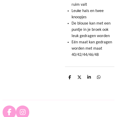
ruim valt
Leuke hals en twee
knoopjes
De blouse kan met een
puntje in je broek ook
leuk gedragen worden
Eén maat kan gedragen
worden met maat
40/42/44/46/48
D
D
S
D
e
e
h
e
l
e
a
l
e
l
r
e
n
e
n
F
I