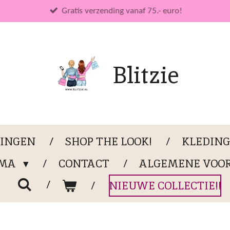
Gratis verzending vanaf 75.- euro!
Blitzie
LINGEN
SHOP THE LOOK!
KLEDIN
OMA
CONTACT
ALGEMENE VOO
NIEUWE COLLECTIE!!