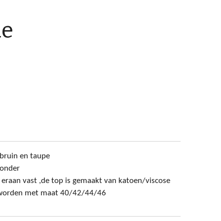
ie
 bruin en taupe
ronder
 eraan vast ,de top is gemaakt van katoen/viscose
 worden met maat 40/42/44/46