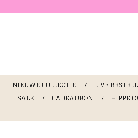
Ga
direct
naar
de
hoofdinhoud
NIEUWE COLLECTIE
LIVE BESTEL
SALE
CADEAUBON
HIPPE 