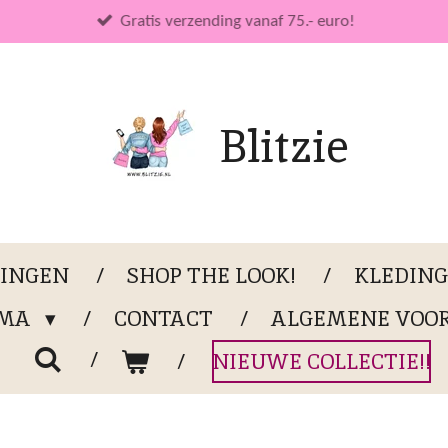
Gratis verzending vanaf 75.- euro!
Blitzie
LINGEN
SHOP THE LOOK!
KLEDIN
OMA
CONTACT
ALGEMENE VOO
NIEUWE COLLECTIE!!