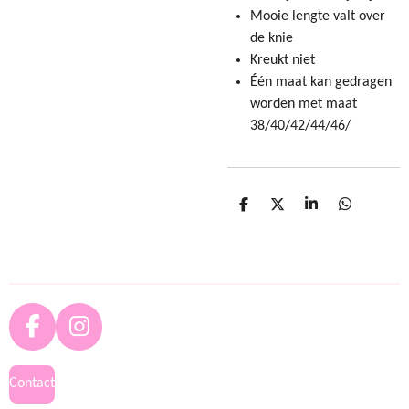
Mooie lengte valt over
de knie
Kreukt niet
Één maat kan gedragen
worden met maat
38/40/42/44/46/
D
D
S
D
e
e
h
e
l
e
a
l
e
l
r
e
n
e
n
F
I
a
n
c
s
Contact
e
t