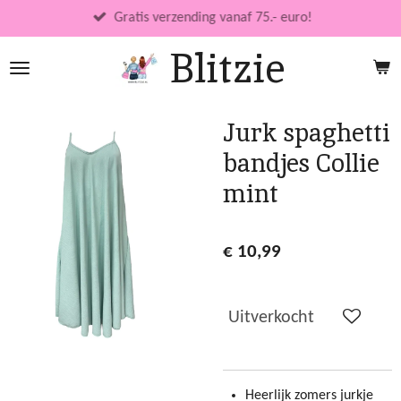
Ga
Gratis verzending vanaf 75.- euro!
direct
Blitzie
naar
de
hoofdinhoud
Jurk spaghetti
bandjes Collie
mint
€ 10,99
Uitverkocht
Heerlijk zomers jurkje