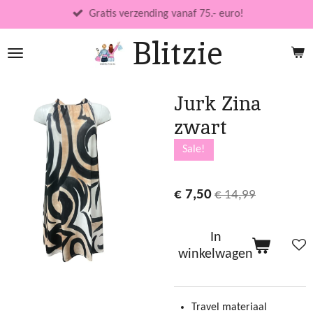
Ga
Gratis verzending vanaf 75.- euro!
direct
Blitzie
naar
de
hoofdinhoud
Jurk Zina
zwart
Sale!
€ 7,50
€ 14,99
In
winkelwagen
Travel materiaal