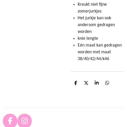
Kreukt niet fijne
zomerjurkjes
Het jurkje kan ook
andersom gedragen
worden
knie lengte
Eén maat kan gedragen
worden met maat
38/40/42/44/k46
D
D
S
D
e
e
h
e
l
e
a
l
e
l
r
e
n
e
n
F
I