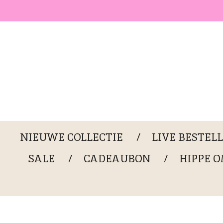
Ga
direct
naar
de
hoofdinhoud
NIEUWE COLLECTIE
LIVE BESTEL
SALE
CADEAUBON
HIPPE 