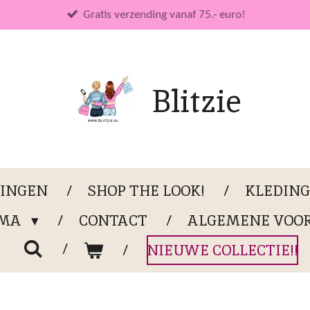
Gratis verzending vanaf 75.- euro!
Blitzie
LINGEN
SHOP THE LOOK!
KLEDIN
OMA
CONTACT
ALGEMENE VOO
NIEUWE COLLECTIE!!