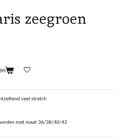
aris zeegroen
en
ntzettend veel stretch
 worden met maat 36/38/40/42