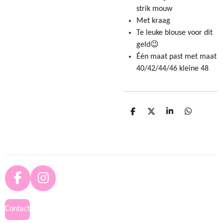
strik mouw
Met kraag
Te leuke blouse voor dit
geld😉
Één maat past met maat
40/42/44/46 kleine 48
D
D
S
D
e
e
h
e
l
e
a
l
e
l
r
e
n
e
n
F
I
a
n
c
s
Contact
e
t