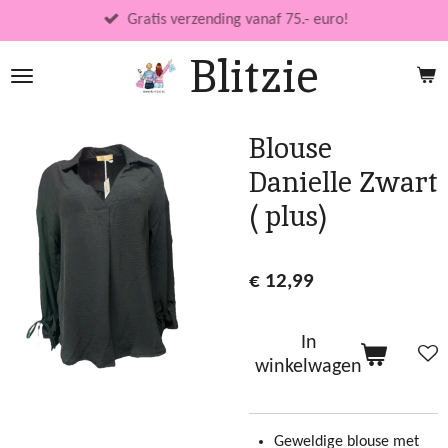
Ga
Gratis verzending vanaf 75.- euro!
direct
Blitzie
naar
de
hoofdinhoud
Blouse
Danielle Zwart
( plus)
€ 12,99
In
winkelwagen
Geweldige blouse met