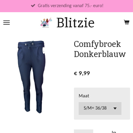
Ga
Gratis verzending vanaf 75.- euro!
direct
Blitzie
naar
de
hoofdinhoud
Comfybroek
Donkerblauw
€ 9,99
Maat