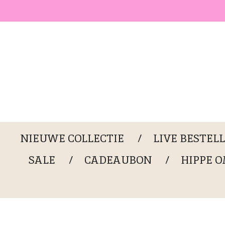
Ga
direct
naar
de
hoofdinhoud
NIEUWE COLLECTIE
LIVE BESTEL
SALE
CADEAUBON
HIPPE 