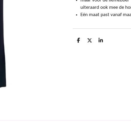
maar voor de liefhebber d
uiteraard ook mee de hor
Eén maat past vanaf maa
D
D
S
e
e
h
l
e
a
e
l
r
n
e