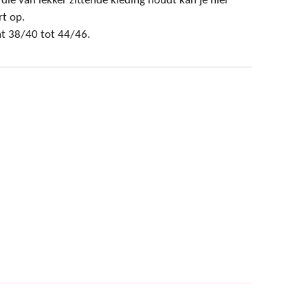
ie van lekker zittende kleding houdt kan je hier
t op.
t 38/40 tot 44/46.