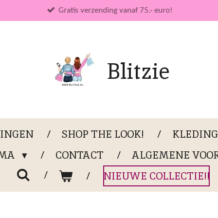
Gratis verzending vanaf 75.- euro!
Blitzie
LINGEN
SHOP THE LOOK!
KLEDIN
OMA
CONTACT
ALGEMENE VOO
NIEUWE COLLECTIE!!